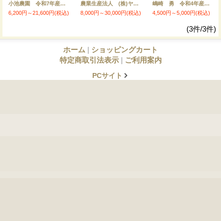
小池農園 令和7年産 埼玉県吉見町産米
農業生産法人 (株)ヤマグレイン 令和7年産 埼玉県吉見町産米
嶋崎 勇 令和4年産 埼玉県吉見町産米
6,200円～21,600円
(税込)
8,000円～30,000円
(税込)
4,500円～5,000円
(税込)
(3件/3件)
ホーム
|
ショッピングカート
特定商取引法表示
|
ご利用案内
PCサイト