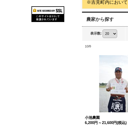
※吉見町内において
農家から探す
表示数
:
10
件
小池農園
6,200円
～
21,600円
(税込)