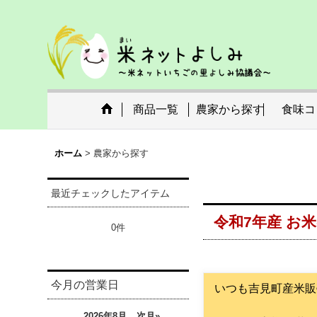
商品一覧
農家から探す
食味コ
ホーム
>
農家から探す
最近チェックしたアイテム
令和7年産 お
0件
今月の営業日
いつも吉見町産米販
2026年8月
次月»