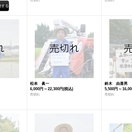
売切れ
売切れ
松本 眞一
鈴木 由喜男
6,000円
～
22,300円
(税込)
5,500円
～
16,0
売切れ
売切れ