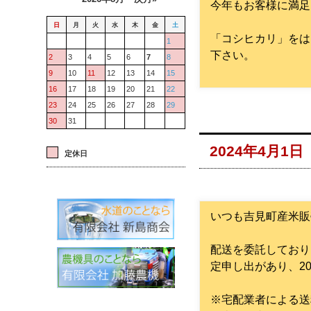
今年もお客様に満足
日
月
火
水
木
金
土
「コシヒカリ」をは
1
下さい。
2
3
4
5
6
7
8
9
10
11
12
13
14
15
16
17
18
19
20
21
22
23
24
25
26
27
28
29
30
31
2024年4月
定休日
いつも吉見町産米販
配送を委託しており
定申し出があり、2
※宅配業者による送