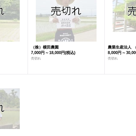
（株）横田農園
農業生産法人 
7,000円
～
18,000円
(税込)
8,000円
～
30,0
売切れ
売切れ