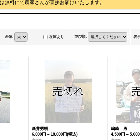
は無料にて農家さんが直接お届けいたします。
画像
:
並び順
:
在庫あり
表
新井秀明
嶋崎 勇
6,000円
～
18,000円
(税込)
4,500円
～
5,00