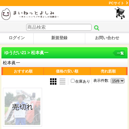
PCサイト
ログイン
新規登録
お問い合わせ
ゆうだい21 > 松本眞一
一覧
松本眞一
おすすめ順
価格の安い順
売れ筋順
表示件数
:
在庫あり