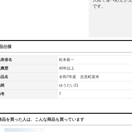
です。
品仕様
代表者名
松本眞一
就農歴
40年以上
商品名
令和7年産 吉見町産米
銘柄
ゆうだい21
備考
7
商品を買った人は、こんな商品も買っています