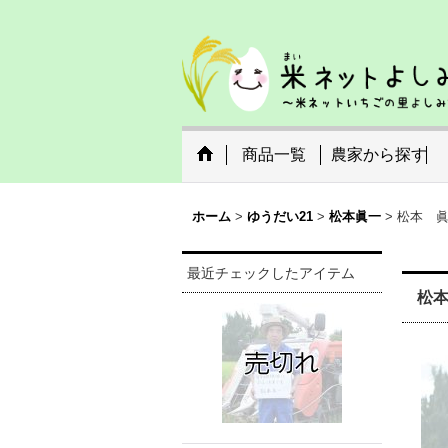
商品一覧
農家から探す
ホーム
>
ゆうだい21
>
松本眞一
>
松本 眞
最近チェックしたアイテム
松本