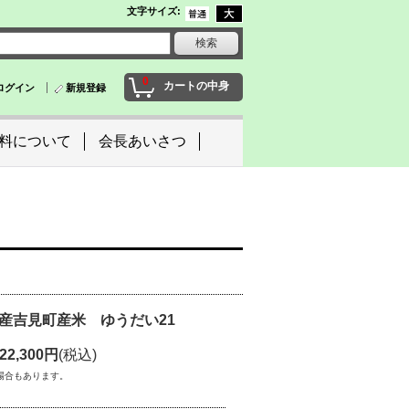
文字サイズ
:
0
カートの中身
ログイン
新規登録
料について
会長あいさつ
産吉見町産米 ゆうだい21
22,300円
(税込)
場合もあります。