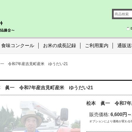
食味コンクール
お米の成長記録
ご利用案内
通販送
一 令和7年産吉見町産米 ゆうだい21
 眞一 令和7年産吉見町産米 ゆうだい21
松本 眞一 令和7年
販売価格
:
6,600円～
オプションにより価格が変わる