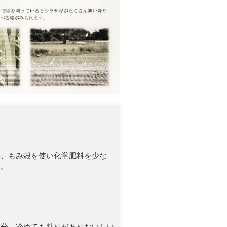
か、もみ殻を使い化学肥料を少な
た。
充分、冷めても粘りがありおいしい