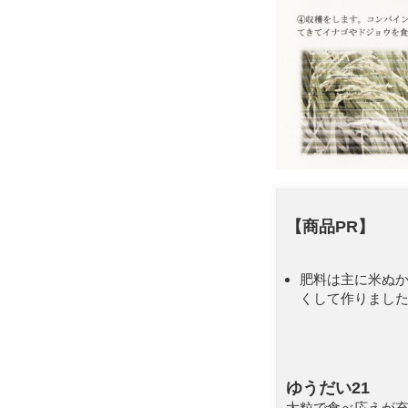
【商品PR】
肥料は主に米ぬ
くして作りまし
ゆうだい21
大粒で食べ応えが