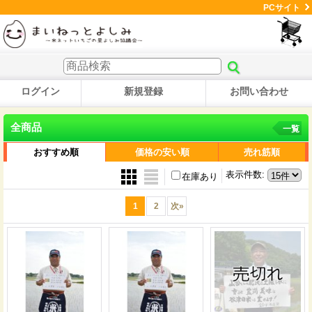
PCサイト
ログイン
新規登録
お問い合わせ
全商品
一覧
おすすめ順
価格の安い順
売れ筋順
表示件数
:
在庫あり
1
2
次
»