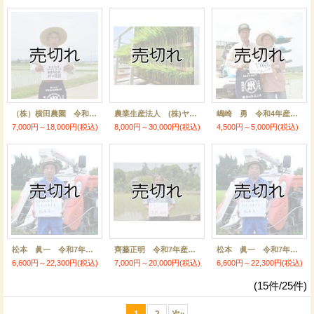
（株）横田農園 令和7年産 埼玉県吉見町産米
農業生産法人 (株)ヤマグレイン 令和7年産 埼玉県吉見町産米
嶋崎 勇 令和4年産 埼玉県吉見町産米
7,000円～18,000円
(税込)
8,000円～30,000円
(税込)
4,500円～5,000円
(税込)
松本 眞一 令和7年産吉見町産米 ミルキークイーン
齊藤正明 令和7年産吉見町産米 にこまる
松本 眞一 令和7年産吉見町産米 ゆうだい21
6,600円～22,300円
(税込)
7,000円～20,000円
(税込)
6,600円～22,300円
(税込)
(15件/25件)
1
2
次
»