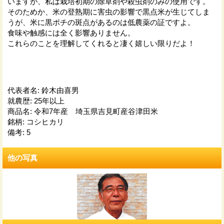
いますが、私は栽培初期の除草剤や殺虫剤のみの使用です。
そのためか、米の登熟期に害虫の影響で黒点米が生じてしま
うが、米に黒ポチの斑点があるのは低農薬の証ですよ。
食味や触感には全く影響ありません。
これらのことを理解してくれると凄く嬉しい限りだよ！
代表者名
:
鈴木由喜男
就農歴
:
25年以上
商品名
:
令和7年産 埼玉県吉見町産谷津田米
銘柄
:
コシヒカリ
備考
:
5
他の写真