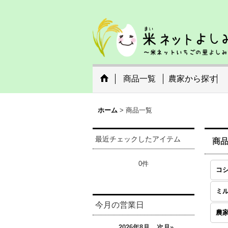
商品一覧
農家から探す
ホーム
>
商品一覧
最近チェックしたアイテム
商
0件
コ
ミ
今月の営業日
農
2026年8月
次月»