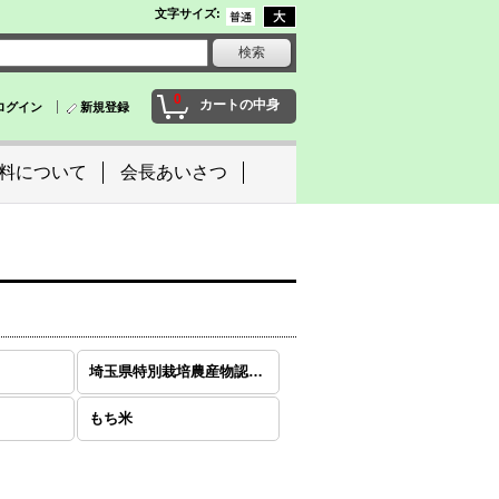
文字サイズ
:
0
カートの中身
ログイン
新規登録
料について
会長あいさつ
埼玉県特別栽培農産物認証米
もち米