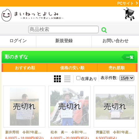
PCサイト
ログイン
新規登録
お問い合わせ
彩のきずな
一覧
おすすめ順
価格の安い順
売れ筋順
表示件数
:
在庫あり
新井秀明 令和7年産 埼玉県吉見町産米
松本 眞一 令和7年産吉見町産米 彩のきずな
齊藤正明 令和7年産吉見町産米 彩のきずな
6,000円～18,000円
(税込)
6,000円～20,000円
(税込)
6,500円
(税込)