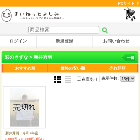
PCサイト
ログイン
新規登録
お問い合わせ
彩のきずな > 新井秀明
一覧
おすすめ順
価格の安い順
売れ筋順
表示件数
:
在庫あり
新井秀明 令和7年産 埼玉県吉見町産米
6,000円～18,000円
(税込)