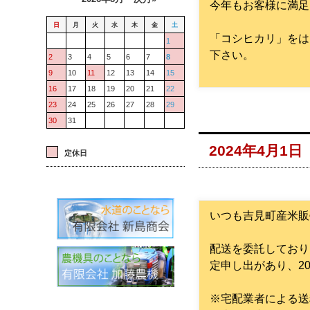
今年もお客様に満足
日
月
火
水
木
金
土
「コシヒカリ」をは
1
下さい。
2
3
4
5
6
7
8
9
10
11
12
13
14
15
16
17
18
19
20
21
22
23
24
25
26
27
28
29
30
31
2024年4月
定休日
いつも吉見町産米販
配送を委託しており
定申し出があり、2
※宅配業者による送