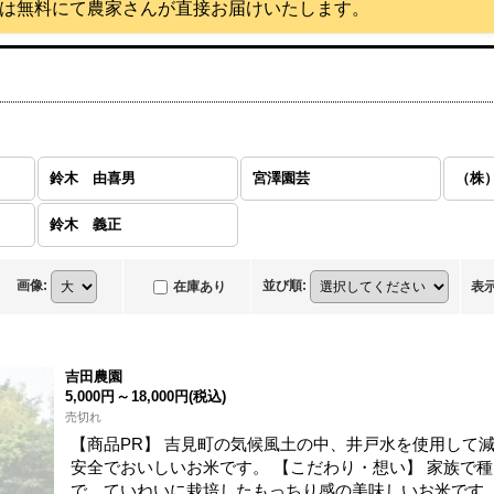
は無料にて農家さんが直接お届けいたします。
鈴木 由喜男
宮澤園芸
（株
鈴木 義正
画像
:
並び順
:
在庫あり
表
吉田農園
5,000円
～
18,000円
(税込)
売切れ
【商品PR】 吉見町の気候風土の中、井戸水を使用して
安全でおいしいお米です。 【こだわり・想い】 家族で
で、ていねいに栽培したもっちり感の美味しいお米です