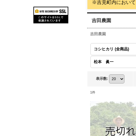
※吉見町内において
吉田農園
吉田農園
コシヒカリ (全商品)
松本 眞一
表示数
:
1
件