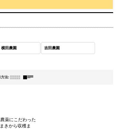
）横田農園
吉田農園
示方法
:
減農薬にこだわった
種まきから収穫ま
。