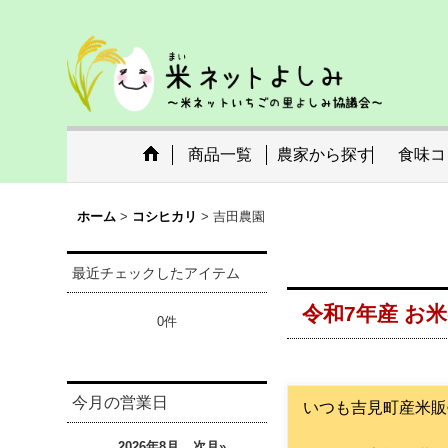
商品一覧
農家から探す
食味コ
ホーム
>
コシヒカリ
>
吉田農園
最近チェックしたアイテム
令和7年産 お
0件
今月の営業日
いつも吉見町産米販
2026年8月
次月»