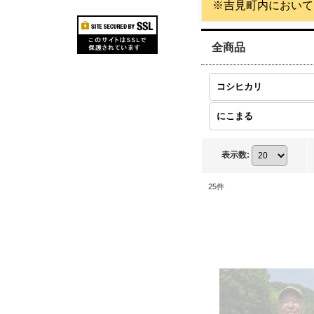
※吉見町内において
全商品
コシヒカリ
にこまる
表示数
:
25
件