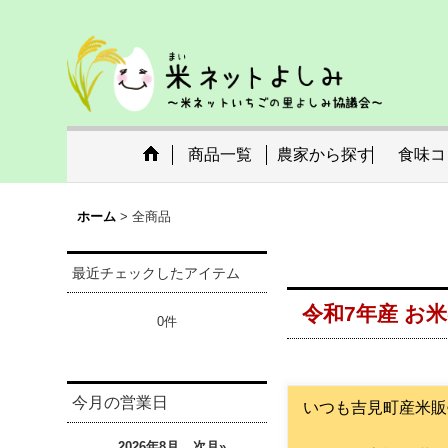
商品一覧
農家から探す
食味コ
ホーム
>
全商品
最近チェックしたアイテム
令和7年産 お
0件
今月の営業日
いつも吉見町産米販
2026年8月
次月»