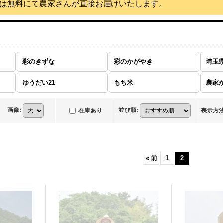
は無料にて農家さんが直接お届けいたします。
彩のきずな
彩のかがやき
ゆうだい21
もち米
農家
画像
:
並び順
:
在庫あり
表示方
«
前
1
2