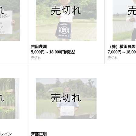
吉田農園
（株）横田農園
5,000円
～
18,000円
(税込)
7,000円
～
18,0
売切れ
売切れ
グレイン
齊藤正明