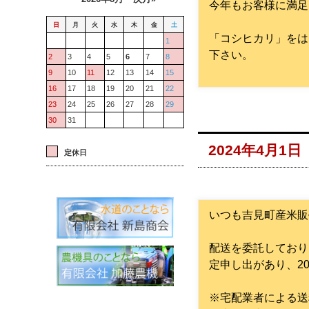
今年もお客様に満足
日
月
火
水
木
金
土
「コシヒカリ」をは
1
下さい。
2
3
4
5
6
7
8
9
10
11
12
13
14
15
16
17
18
19
20
21
22
23
24
25
26
27
28
29
30
31
2024年4月
定休日
いつも吉見町産米販
配送を委託しており
定申し出があり、2
※宅配業者による送