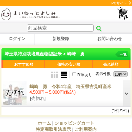
PCサイト
ログイン
新規登録
お問い合わせ
埼玉県特別栽培農産物認証米 > 嶋崎 勇
一覧
おすすめ順
価格の安い順
売れ筋順
表示件数
:
在庫あり
嶋崎 勇 令和4年産 埼玉県吉見町産米
4,500円～5,000円
(税込)
[売切れ]
(1件/1件)
ホーム
|
ショッピングカート
特定商取引法表示
|
ご利用案内